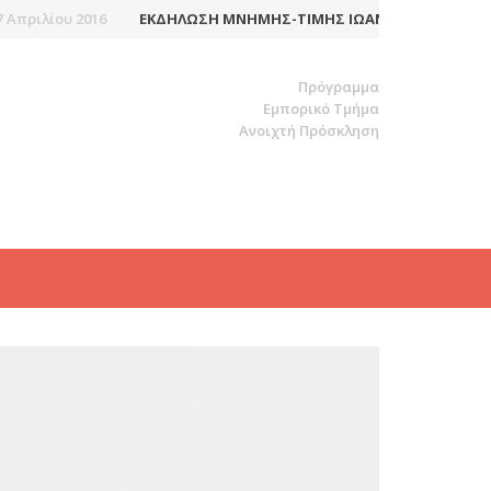
ριλίου 2016
ΕΚΔΉΛΩΣΗ ΜΝΉΜΗΣ-ΤΙΜΉΣ ΙΩΆΝΝΗ-ΙΑΚΏΒΟΥ ΜΆΓ
Πρόγραμμα
Εμπορικό Τμήμα
Ανοιχτή Πρόσκληση