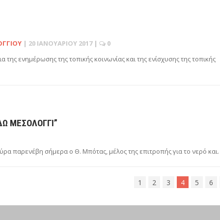
ΟΓΓΊΟΥ
|
20 ΙΑΝΟΥΑΡΊΟΥ 2017
|
0
α της ενημέρωσης της τοπικής κοινωνίας και της ενίσχυσης της τοπικής
Ώ ΜΕΣΟΛΌΓΓΙ”
ύρα παρενέβη σήμερα ο Θ. Μπότας, μέλος της επιτροπής για το νερό και
1
2
3
4
5
6