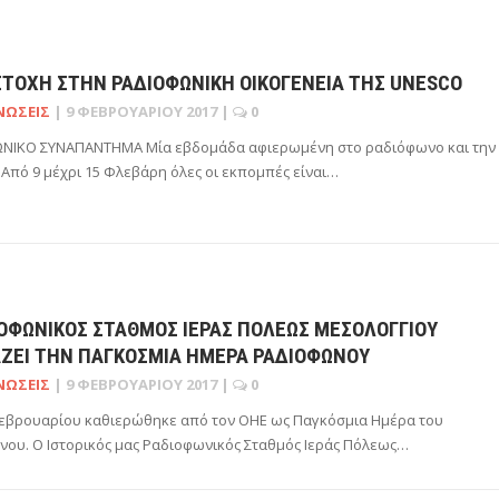
ΤΟΧΉ ΣΤΗΝ ΡΑΔΙΟΦΩΝΙΚΉ ΟΙΚΟΓΈΝΕΙΑ ΤΗΣ UNESCO
ΝΏΣΕΙΣ
|
9 ΦΕΒΡΟΥΑΡΊΟΥ 2017
|
0
ΝΙΚΟ ΣΥΝΑΠΑΝΤΗΜΑ Μία εβδομάδα αφιερωμένη στο ραδιόφωνο και την
. Από 9 μέχρι 15 Φλεβάρη όλες οι εκπομπές είναι…
ΙΟΦΩΝΙΚΟΣ ΣΤΑΘΜΟΣ ΙΕΡΑΣ ΠΟΛΕΩΣ ΜΕΣΟΛΟΓΓΙΟΥ
ΑΖΕΙ ΤΗΝ ΠΑΓΚΟΣΜΙΑ ΗΜΕΡΑ ΡΑΔΙΟΦΩΝΟΥ
ΝΏΣΕΙΣ
|
9 ΦΕΒΡΟΥΑΡΊΟΥ 2017
|
0
εβρουαρίου καθιερώθηκε από τον ΟΗΕ ως Παγκόσμια Ημέρα του
ου. Ο Ιστορικός μας Ραδιοφωνικός Σταθμός Ιεράς Πόλεως…