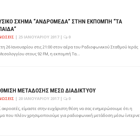
ΥΣΙΚΌ ΣΧΉΜΑ “ΑΝΔΡΟΜΈΔΑ” ΣΤΗΝ ΕΚΠΟΜΠΉ “ΤΑ
ΠΑΙΔΑ”
ΝΏΣΕΙΣ
|
25 ΙΑΝΟΥΑΡΊΟΥ 2017
|
0
τη 26 Ιανουαρίου στις 21:00 στον αέρα του Ραδιοφωνικού Σταθμού Ιεράς
εσολογγίου στους 92 FM, η εκπομπή Τα…
ΘΜΙΣΗ ΜΕΤΆΔΟΣΗΣ ΜΈΣΩ ΔΙΑΔΙΚΤΎΟΥ
ΝΏΣΕΙΣ
|
20 ΙΑΝΟΥΑΡΊΟΥ 2017
|
0
 ακροατές, είμαστε στην ευχάριστη θέση να σας ενημερώσουμε ότι η
μα που πλέον χρησιμοποιούμε για ραδιοφωνική μετάδοση μέσω ίντερν