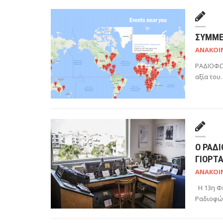
ΣΥΜΜΕ
ΑΝΑΚΟΙ
ΡΑΔΙΟΦΩ
αξία του
Ο ΡΑΔ
ΓΙΟΡΤ
ΑΝΑΚΟΙ
Η 13η Φ
Ραδιοφών