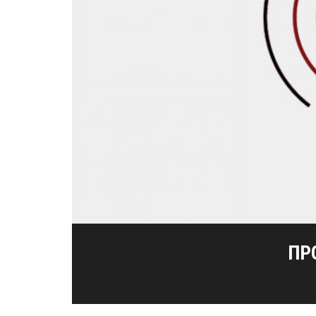
ΜΕΣΟΛΌΓΓΙ-ΑΘΉΝΑ, Η
192Η ΕΠΈΤΕ
ΚΟΠΉ ΠΊΤ
ΠΡ