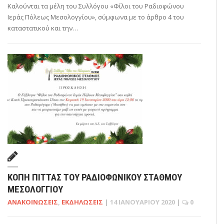
Καλούνται τα μέλη του Συλλόγου «Φίλοι του Ραδιοφώνου
Ιεράς Πόλεως Μεσολογγίου», σύμφωνα με το άρθρο 4 του
καταστατικού και την…
ΚΟΠΉ ΠΊΤΤΑΣ ΤΟΥ ΡΑΔΙΟΦΩΝΙΚΟΎ ΣΤΑΘΜΟΎ
ΜΕΣΟΛΟΓΓΊΟΥ
ΑΝΑΚΟΙΝΏΣΕΙΣ
,
ΕΚΔΗΛΏΣΕΙΣ
|
14 ΙΑΝΟΥΑΡΊΟΥ 2020
|
0