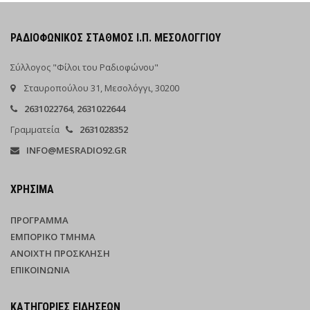
ΡΑΔΙΟΦΩΝΙΚΌΣ ΣΤΑΘΜΌΣ Ι.Π. ΜΕΣΟΛΟΓΓΊΟΥ
Σύλλογος "Φίλοι του Ραδιοφώνου"
Σταυροπούλου 31, Μεσολόγγι, 30200
2631022764
,
2631022644
Γραμματεία
2631028352
INFO@MESRADIO92.GR
ΧΡΉΣΙΜΑ
ΠΡΌΓΡΑΜΜΑ
ΕΜΠΟΡΙΚΌ ΤΜΉΜΑ
ΑΝΟΙΧΤΉ ΠΡΌΣΚΛΗΣΗ
ΕΠΙΚΟΙΝΩΝΊΑ
ΚΑΤΗΓΟΡΊΕΣ ΕΙΔΉΣΕΩΝ