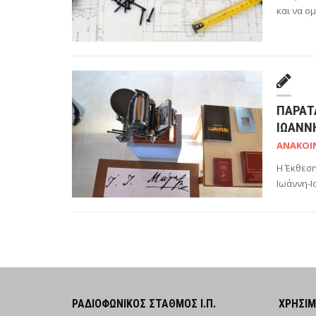
και να ο
ΠΑΡΆΤ
ΙΩΆΝΝ
ΑΝΑΚΟΙ
H Έκθεση
Ιωάννη-Ι
ΡΑΔΙΟΦΩΝΙΚΌΣ ΣΤΑΘΜΌΣ Ι.Π.
ΧΡΉΣΙ