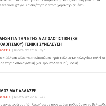
esradio92.gr/ για μια συζήτηση για το τι χαρακτηρίζει έναν…
ΗΣΗ ΓΙΑ ΤΗΝ ΕΤΉΣΙΑ ΑΠΟΛΟΓΙΣΤΙΚΉ (ΚΑΙ
ΟΛΟΓΙΣΜΟΎ) ΓΕΝΙΚΉ ΣΥΝΈΛΕΥΣΗ
ΝΏΣΕΙΣ
|
8 ΙΟΥΛΊΟΥ 2016
|
0
του Συλλόγου Φίλοι του Ραδιοφώνου Ιεράς Πόλεως Μεσολογγίου, καλεί τα
 σε ετήσια Απολογιστική (και Προϋπολογισμού) Γενική…
ΘΜΌΣ ΜΑΣ ΑΛΛΆΖΕΙ!
ΝΏΣΕΙΣ
|
6 ΙΟΥΛΊΟΥ 2016
|
0
ς εργασίες έχουν ήδη ξεκινήσει με πυρετώδεις ρυθμούς για να βελτιωθε