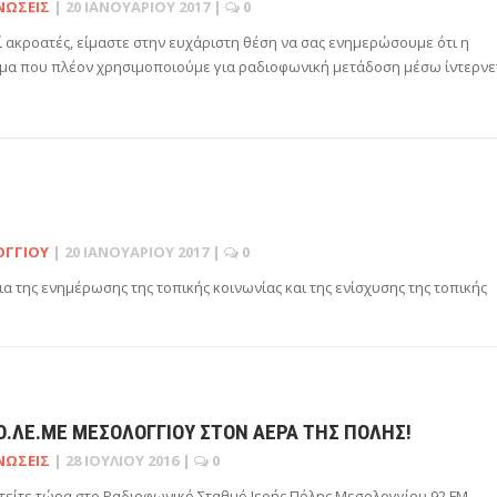
ΝΏΣΕΙΣ
|
20 ΙΑΝΟΥΑΡΊΟΥ 2017
|
0
 ακροατές, είμαστε στην ευχάριστη θέση να σας ενημερώσουμε ότι η
μα που πλέον χρησιμοποιούμε για ραδιοφωνική μετάδοση μέσω ίντερν
ΟΓΓΊΟΥ
|
20 ΙΑΝΟΥΑΡΊΟΥ 2017
|
0
α της ενημέρωσης της τοπικής κοινωνίας και της ενίσχυσης της τοπικής
Ο.ΛΕ.ΜΕ ΜΕΣΟΛΟΓΓΊΟΥ ΣΤΟΝ ΑΈΡΑ ΤΗΣ ΠΌΛΗΣ!
ΝΏΣΕΙΣ
|
28 ΙΟΥΛΊΟΥ 2016
|
0
τείτε τώρα στο Ραδιοφωνικό Σταθμό Ιερής Πόλης Μεσολογγίου 92 FM -