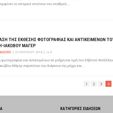
μορφύνει το ιστορικό στούντιο του σταθμού.…
ΑΣΗ ΤΗΣ ΈΚΘΕΣΗΣ ΦΩΤΟΓΡΑΦΊΑΣ ΚΑΙ ΑΝΤΙΚΕΙΜΈΝΩΝ ΤΟ
Η-ΙΑΚΏΒΟΥ ΜΆΓΕΡ
ΝΏΣΕΙΣ
|
27 ΑΠΡΙΛΊΟΥ 2016
|
0
 φωτογραφίας και αντικειμένων σε μνήμη και τιμή του Ελβετού Φιλέλλη
ακώβου Μάγερ παρατείνει την διάρκεια της μέχρι και…
1
2
3
4
ΜΑ
ΚΑΤΗΓΟΡΊΕΣ ΕΙΔΉΣΕΩΝ