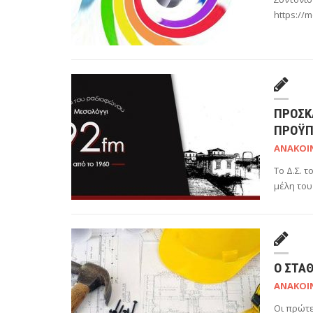
https://m
ΠΡΌΣΚΛ
ΠΡΟΫΠ
ΑΝΑΚΟΙ
Το Δ.Σ. 
μέλη του
Ο ΣΤΑ
ΑΝΑΚΟΙ
Οι πρώτε