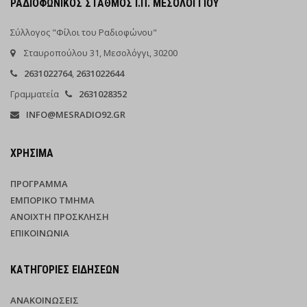
ΡΑΔΙΟΦΩΝΙΚΌΣ ΣΤΑΘΜΌΣ Ι.Π. ΜΕΣΟΛΟΓΓΊΟΥ
Σύλλογος "Φίλοι του Ραδιοφώνου"
Σταυροπούλου 31, Μεσολόγγι, 30200
2631022764
,
2631022644
Γραμματεία
2631028352
INFO@MESRADIO92.GR
ΧΡΉΣΙΜΑ
ΠΡΌΓΡΑΜΜΑ
ΕΜΠΟΡΙΚΌ ΤΜΉΜΑ
ΑΝΟΙΧΤΉ ΠΡΌΣΚΛΗΣΗ
ΕΠΙΚΟΙΝΩΝΊΑ
ΚΑΤΗΓΟΡΊΕΣ ΕΙΔΉΣΕΩΝ
ΑΝΑΚΟΙΝΏΣΕΙΣ