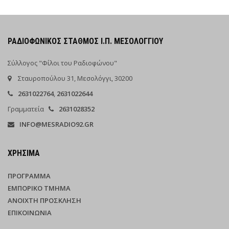
ΡΑΔΙΟΦΩΝΙΚΌΣ ΣΤΑΘΜΌΣ Ι.Π. ΜΕΣΟΛΟΓΓΊΟΥ
Σύλλογος "Φίλοι του Ραδιοφώνου"
Σταυροπούλου 31, Μεσολόγγι, 30200
2631022764
,
2631022644
Γραμματεία
2631028352
INFO@MESRADIO92.GR
ΧΡΉΣΙΜΑ
ΠΡΌΓΡΑΜΜΑ
ΕΜΠΟΡΙΚΌ ΤΜΉΜΑ
ΑΝΟΙΧΤΉ ΠΡΌΣΚΛΗΣΗ
ΕΠΙΚΟΙΝΩΝΊΑ