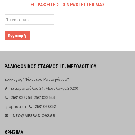
ΕΓΓΡΑΦΕΊΤΕ ΣΤΟ NEWSLETTER ΜΑΣ
ΡΑΔΙΟΦΩΝΙΚΌΣ ΣΤΑΘΜΌΣ Ι.Π. ΜΕΣΟΛΟΓΓΊΟΥ
Σύλλογος "Φίλοι του Ραδιοφώνου"
Σταυροπούλου 31, Μεσολόγγι, 30200
2631022764
,
2631022644
Γραμματεία
2631028352
INFO@MESRADIO92.GR
ΧΡΉΣΙΜΑ