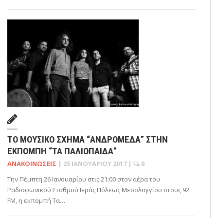
ΤΟ ΜΟΥΣΙΚΌ ΣΧΉΜΑ “ΑΝΔΡΟΜΈΔΑ” ΣΤΗΝ
ΕΚΠΟΜΠΉ “ΤΑ ΠΑΛΙΌΠΑΙΔΑ”
ΑΝΑΚΟΙΝΏΣΕΙΣ
|
25 ΙΑΝΟΥΑΡΊΟΥ 2017
|
0
Την Πέμπτη 26 Ιανουαρίου στις 21:00 στον αέρα του
Ραδιοφωνικού Σταθμού Ιεράς Πόλεως Μεσολογγίου στους 92
FM, η εκπομπή Τα…