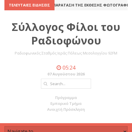
ΝΈΛΕΥΣΗ
ΤΕΛΕΥΤΑΊΕΣ ΕΙΔΉΣΕΙΣ
8 Ιουλίου 2016
ΠΑΡΆΤΑΣΗ ΤΗΣ ΈΚΘΕΣΗΣ ΦΩΤΟΓΡΑΦΊΑΣ 
Σύλλογος Φίλοι του
Ραδιοφώνου
Ραδιοφωνικός Σταθμός Ιεράς Πόλεως Μεσολογγίου 92FM
05:24
07 Αυγούστου 2026
Πρόγραμμα
Εμπορικό Τμήμα
Ανοιχτή Πρόσκληση