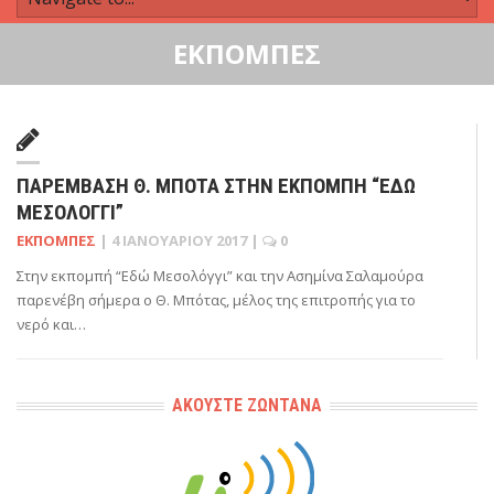
ΕΚΠΟΜΠΈΣ
ΠΑΡΈΜΒΑΣΗ Θ. ΜΠΌΤΑ ΣΤΗΝ ΕΚΠΟΜΠΉ “ΕΔΏ
ΜΕΣΟΛΌΓΓΙ”
ΕΚΠΟΜΠΈΣ
|
4 ΙΑΝΟΥΑΡΊΟΥ 2017
|
0
Στην εκπομπή “Εδώ Μεσολόγγι” και την Ασημίνα Σαλαμούρα
παρενέβη σήμερα ο Θ. Μπότας, μέλος της επιτροπής για το
νερό και…
ΑΚΟΎΣΤΕ ΖΩΝΤΑΝΆ