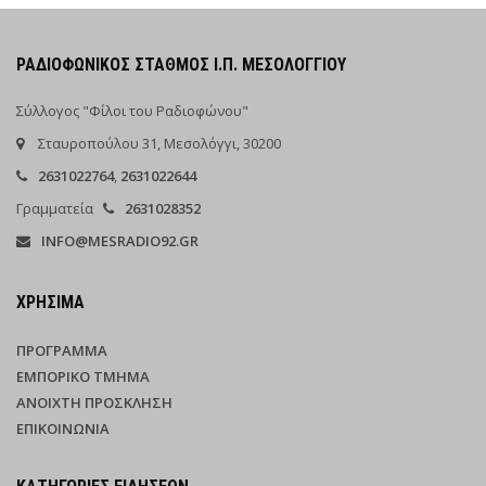
ΡΑΔΙΟΦΩΝΙΚΌΣ ΣΤΑΘΜΌΣ Ι.Π. ΜΕΣΟΛΟΓΓΊΟΥ
Σύλλογος "Φίλοι του Ραδιοφώνου"
Σταυροπούλου 31, Μεσολόγγι, 30200
2631022764
,
2631022644
Γραμματεία
2631028352
INFO@MESRADIO92.GR
ΧΡΉΣΙΜΑ
ΠΡΌΓΡΑΜΜΑ
ΕΜΠΟΡΙΚΌ ΤΜΉΜΑ
ΑΝΟΙΧΤΉ ΠΡΌΣΚΛΗΣΗ
ΕΠΙΚΟΙΝΩΝΊΑ