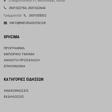
Σταυροπούλου 31, Μεσολόγγι, 30200
2631022764
,
2631022644
Γραμματεία
2631028352
INFO@MESRADIO92.GR
ΧΡΉΣΙΜΑ
ΠΡΌΓΡΑΜΜΑ
ΕΜΠΟΡΙΚΌ ΤΜΉΜΑ
ΑΝΟΙΧΤΉ ΠΡΌΣΚΛΗΣΗ
ΕΠΙΚΟΙΝΩΝΊΑ
ΚΑΤΗΓΟΡΊΕΣ ΕΙΔΉΣΕΩΝ
ΑΝΑΚΟΙΝΏΣΕΙΣ
ΕΚΔΗΛΏΣΕΙΣ