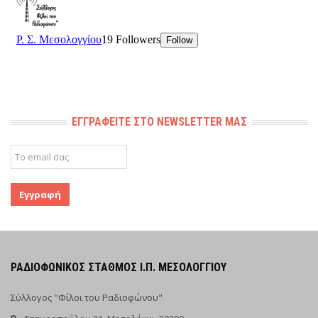
ΕΓΓΡΑΦΕΊΤΕ ΣΤΟ NEWSLETTER ΜΑΣ
ΡΑΔΙΟΦΩΝΙΚΌΣ ΣΤΑΘΜΌΣ Ι.Π. ΜΕΣΟΛΟΓΓΊΟΥ
Σύλλογος "Φίλοι του Ραδιοφώνου"