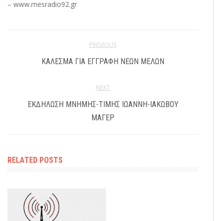
– www.mesradio92.gr
PREVIOUS
ΚΆΛΕΣΜΑ ΓΙΑ ΕΓΓΡΑΦΉ ΝΈΩΝ ΜΕΛΏΝ
NEXT
ΕΚΔΉΛΩΣΗ ΜΝΉΜΗΣ-ΤΙΜΉΣ ΙΩΆΝΝΗ-ΙΑΚΏΒΟΥ
ΜΆΓΕΡ
RELATED POSTS