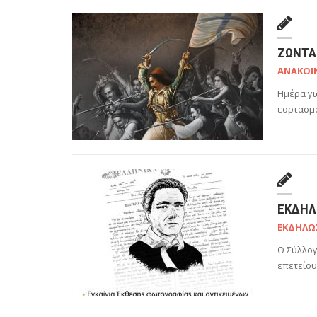
ΖΩΝΤΑ
ΑΝΑΚΟΙ
Ημέρα γι
εορτασμ
ΕΚΔΉΛ
ΕΚΔΗΛΏ
Ο Σύλλογ
επετείου