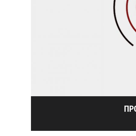
ΜΕΣΟΛΌΓΓΙ-ΑΘΉΝΑ, Η
192Η ΕΠΈΤΕ
ΚΟΠΉ ΠΊΤ
ΠΡ