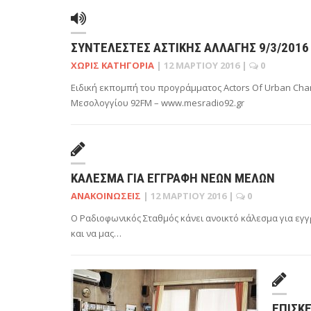
ΣΥΝΤΕΛΕΣΤΈΣ ΑΣΤΙΚΉΣ ΑΛΛΑΓΉΣ 9/3/2016
ΧΩΡΊΣ ΚΑΤΗΓΟΡΊΑ
|
12 ΜΑΡΤΊΟΥ 2016
|
0
Ειδική εκπομπή του προγράμματος Actors Of Urban Cha
Μεσολογγίου 92FM – www.mesradio92.gr
ΚΆΛΕΣΜΑ ΓΙΑ ΕΓΓΡΑΦΉ ΝΈΩΝ ΜΕΛΏΝ
ΑΝΑΚΟΙΝΏΣΕΙΣ
|
12 ΜΑΡΤΊΟΥ 2016
|
0
Ο Ραδιοφωνικός Σταθμός κάνει ανοικτό κάλεσμα για ε
και να μας…
ΕΠΊΣΚ