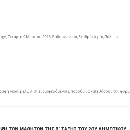
nge, Τετάρτη 9 Μαρτίου 2016. Ραδιοφωνικός Σταθμός Ιεράς Πόλεως
γγραφή νέων μελών. Οι ενδιαφερόμενοι μπορούν να κατεβάσουν την φόρ
ΕΨΗ ΤΩΝ ΜΑΘΗΤΏΝ ΤΗΣ Β’ ΤΆΞΗΣ ΤΟΥ 2ΟΥ ΔΗΜΟΤΙΚΟΎ