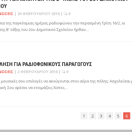
ΊΟΥ
ΝΏΣΕΙΣ
|
20 ΦΕΒΡΟΥΑΡΊΟΥ 2016
|
0
σια της παγκόσμιας ημέρας ραδιοφώνου την περασμένη Τρίτη 16/2, οι
της Β' τάξης του 2ου Δημοτικού Σχολείου ήρθαν…
ΛΗΣΗ ΓΙΑ ΡΑΔΙΟΦΩΝΙΚΟΎΣ ΠΑΡΑΓΩΓΟΎΣ
ΝΏΣΕΙΣ
|
2 ΦΕΒΡΟΥΑΡΊΟΥ 2016
|
0
ι μουσικές σου επιλογές να ακούγονται στον αέρα της πόλης; Ασχολείσαι 
ική; Σου αρέσει να ετοιμάζεις λίστες…
1
2
3
4
5
6