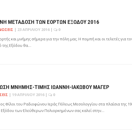
ΝΉ ΜΕΤΆΔΟΣΗ ΤΩΝ ΕΟΡΤΏΝ ΕΞΌΔΟΥ 2016
ΝΏΣΕΙΣ
|
23 ΑΠΡΙΛΊΟΥ 2016
|
0
ορτής και μνήμης σήμερα για την πόλη μας. Η πομπή και οι τελετές για το
ό της Εξόδου θα…
ΩΣΗ ΜΝΉΜΗΣ-ΤΙΜΉΣ ΙΩΆΝΝΗ-ΙΑΚΏΒΟΥ ΜΆΓΕΡ
ΣΕΙΣ
|
19 ΑΠΡΙΛΊΟΥ 2016
|
0
ος Φίλοι του Ραδιοφώνου Ιεράς Πόλεως Μεσολογγίου στα πλαίσια της 19
 Εξόδου των Ελεύθερων Πολιορκημένων σας καλεί στην…