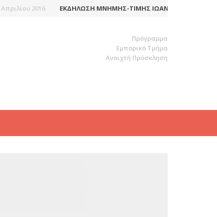
ιλίου 2016
ΕΚΔΉΛΩΣΗ ΜΝΉΜΗΣ-ΤΙΜΉΣ ΙΩΆΝΝΗ-ΙΑΚΏΒΟΥ ΜΆΓΕ
Πρόγραμμα
Εμπορικό Τμήμα
Ανοιχτή Πρόσκληση