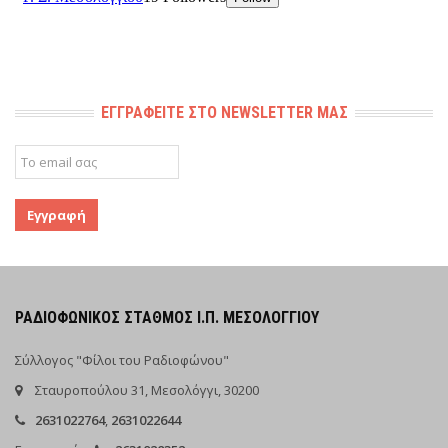
ΕΓΓΡΑΦΕΊΤΕ ΣΤΟ NEWSLETTER ΜΑΣ
ΡΑΔΙΟΦΩΝΙΚΌΣ ΣΤΑΘΜΌΣ Ι.Π. ΜΕΣΟΛΟΓΓΊΟΥ
Σύλλογος "Φίλοι του Ραδιοφώνου"
Σταυροπούλου 31, Μεσολόγγι, 30200
2631022764
,
2631022644