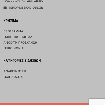
Γραμματεία
2631028352
INFO@MESRADIO92.GR
ΧΡΉΣΙΜΑ
ΠΡΌΓΡΑΜΜΑ
ΕΜΠΟΡΙΚΌ ΤΜΉΜΑ
ΑΝΟΙΧΤΉ ΠΡΌΣΚΛΗΣΗ
ΕΠΙΚΟΙΝΩΝΊΑ
ΚΑΤΗΓΟΡΊΕΣ ΕΙΔΉΣΕΩΝ
ΑΝΑΚΟΙΝΏΣΕΙΣ
ΕΚΔΗΛΏΣΕΙΣ