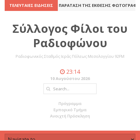
ΝΈΛΕΥΣΗ
ΤΕΛΕΥΤΑΊΕΣ ΕΙΔΉΣΕΙΣ
8 Ιουλίου 2016
ΠΑΡΆΤΑΣΗ ΤΗΣ ΈΚΘΕΣΗΣ ΦΩΤΟΓΡΑΦΊΑΣ 
Σύλλογος Φίλοι του
Ραδιοφώνου
Ραδιοφωνικός Σταθμός Ιεράς Πόλεως Μεσολογγίου 92FM
23:14
10 Αυγούστου 2026
Πρόγραμμα
Εμπορικό Τμήμα
Ανοιχτή Πρόσκληση