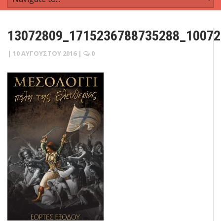
13072809_1715236788735288_1007
|
10 ΑΥΓΟΎΣΤΟΥ 2016
|
0