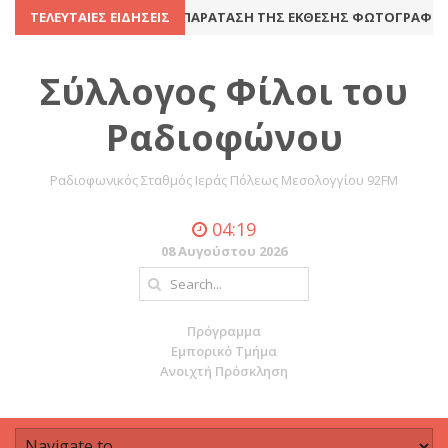
ΈΛΕΥΣΗ
ΤΕΛΕΥΤΑΊΕΣ ΕΙΔΉΣΕΙΣ
8 Ιουλίου 2016
ΠΑΡΆΤΑΣΗ ΤΗΣ ΈΚΘΕΣΗΣ ΦΩΤΟΓΡΑΦΊΑΣ Κ
Σύλλογος Φίλοι του
Ραδιοφώνου
Ραδιοφωνικός Σταθμός Ιεράς Πόλεως Μεσολογγίου 92FM
04:19
08 Αυγούστου 2026
Πρόγραμμα
Εμπορικό Τμήμα
Ανοιχτή Πρόσκληση