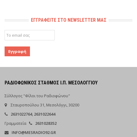
ΕΓΓΡΑΦΕΊΤΕ ΣΤΟ NEWSLETTER ΜΑΣ
ΡΑΔΙΟΦΩΝΙΚΌΣ ΣΤΑΘΜΌΣ Ι.Π. ΜΕΣΟΛΟΓΓΊΟΥ
Σύλλογος "Φίλοι του Ραδιοφώνου"
Σταυροπούλου 31, Μεσολόγγι, 30200
2631022764
,
2631022644
Γραμματεία
2631028352
INFO@MESRADIO92.GR