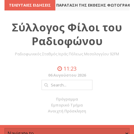
ΝΈΛΕΥΣΗ
ΤΕΛΕΥΤΑΊΕΣ ΕΙΔΉΣΕΙΣ
8 Ιουλίου 2016
ΠΑΡΆΤΑΣΗ ΤΗΣ ΈΚΘΕΣΗΣ ΦΩΤΟΓΡΑΦΊΑΣ 
Σύλλογος Φίλοι του
Ραδιοφώνου
Ραδιοφωνικός Σταθμός Ιεράς Πόλεως Μεσολογγίου 92FM
11:23
06 Αυγούστου 2026
Πρόγραμμα
Εμπορικό Τμήμα
Ανοιχτή Πρόσκληση