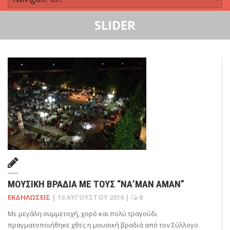
SLIDER
ΜΟΥΣΙΚΉ ΒΡΑΔΙΆ ΜΕ ΤΟΥΣ “ΝΑ’ΜΑΝ ΑΜΆΝ”
ΕΚΔΗΛΏΣΕΙΣ
|
10 ΑΥΓΟΎΣΤΟΥ 2016
|
0
Με μεγάλη συμμετοχή, χορό και πολύ τραγούδι
πραγματοποιήθηκε χθες η μουσική βραδιά από τον Σύλλογο