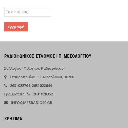
ΡΑΔΙΟΦΩΝΙΚΌΣ ΣΤΑΘΜΌΣ Ι.Π. ΜΕΣΟΛΟΓΓΊΟΥ
Σύλλογος "Φίλοι του Ραδιοφώνου"
Σταυροπούλου 31, Μεσολόγγι, 30200
2631022764
,
2631022644
Γραμματεία
2631028352
INFO@MESRADIO92.GR
ΧΡΉΣΙΜΑ