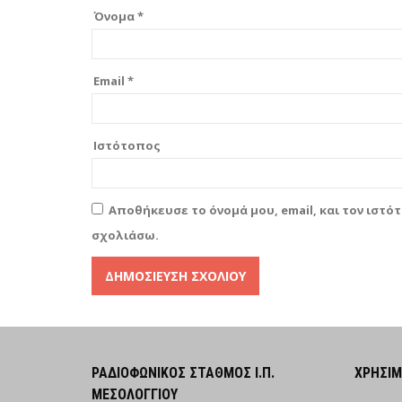
Όνομα
*
Email
*
Ιστότοπος
Αποθήκευσε το όνομά μου, email, και τον ιστό
σχολιάσω.
Alternative:
ΡΑΔΙΟΦΩΝΙΚΌΣ ΣΤΑΘΜΌΣ Ι.Π.
ΧΡΉΣΙ
ΜΕΣΟΛΟΓΓΊΟΥ