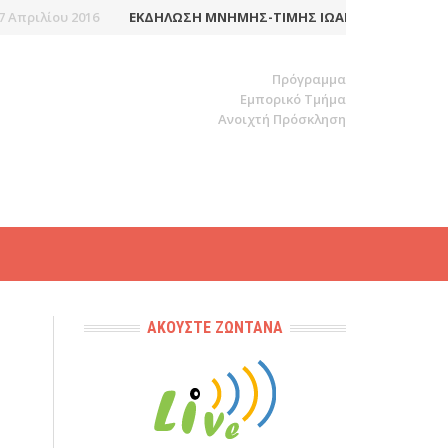
Απριλίου 2016
ΕΚΔΉΛΩΣΗ ΜΝΉΜΗΣ-ΤΙΜΉΣ ΙΩΆΝΝΗ-ΙΑΚΏΒΟΥ ΜΆ
Πρόγραμμα
Εμπορικό Τμήμα
Ανοιχτή Πρόσκληση
ΑΚΟΎΣΤΕ ΖΩΝΤΑΝΆ