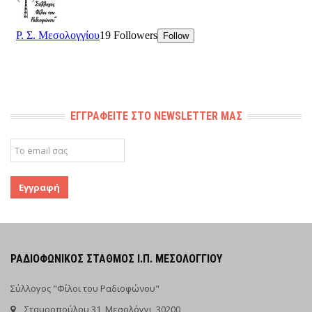
ΕΓΓΡΑΦΕΊΤΕ ΣΤΟ NEWSLETTER ΜΑΣ
ΡΑΔΙΟΦΩΝΙΚΌΣ ΣΤΑΘΜΌΣ Ι.Π. ΜΕΣΟΛΟΓΓΊΟΥ
Σύλλογος "Φίλοι του Ραδιοφώνου"
Σταυροπούλου 31, Μεσολόγγι, 30200