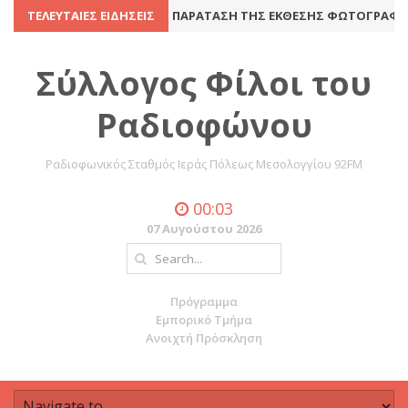
ΝΈΛΕΥΣΗ
ΤΕΛΕΥΤΑΊΕΣ ΕΙΔΉΣΕΙΣ
8 Ιουλίου 2016
ΠΑΡΆΤΑΣΗ ΤΗΣ ΈΚΘΕΣΗΣ ΦΩΤΟΓΡΑΦΊΑΣ 
Σύλλογος Φίλοι του
Ραδιοφώνου
Ραδιοφωνικός Σταθμός Ιεράς Πόλεως Μεσολογγίου 92FM
00:03
07 Αυγούστου 2026
Πρόγραμμα
Εμπορικό Τμήμα
Ανοιχτή Πρόσκληση