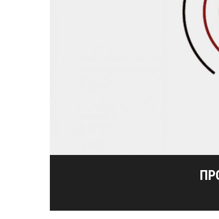
ΜΕΣΟΛΌΓΓΙ-ΑΘΉΝΑ, Η
192Η ΕΠΈΤΕ
ΚΟΠΉ ΠΊΤ
ΠΡ