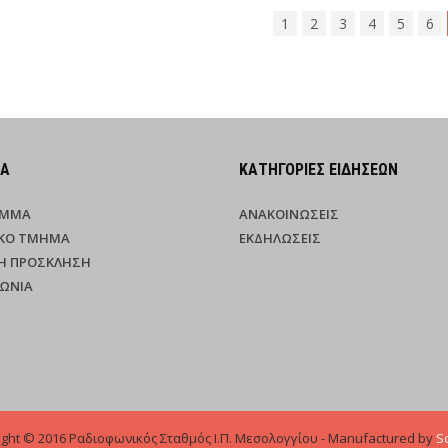
1
2
3
4
5
6
ΜΑ
ΚΑΤΗΓΟΡΊΕΣ ΕΙΔΉΣΕΩΝ
ΑΜΜΑ
ΑΝΑΚΟΙΝΏΣΕΙΣ
ΚΌ ΤΜΉΜΑ
ΕΚΔΗΛΏΣΕΙΣ
Ή ΠΡΌΣΚΛΗΣΗ
ΝΩΝΊΑ
ight © 2016 Ραδιοφωνικός Σταθμός Ι.Π. Μεσολογγίου - Manufactured by
So