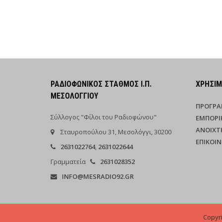
ΡΑΔΙΟΦΩΝΙΚΌΣ ΣΤΑΘΜΌΣ Ι.Π.
ΧΡΉΣΙ
ΜΕΣΟΛΟΓΓΊΟΥ
ΠΡΌΓΡ
Σύλλογος "Φίλοι του Ραδιοφώνου"
ΕΜΠΟΡΙ
ΑΝΟΙΧΤ
Σταυροπούλου 31, Μεσολόγγι, 30200
ΕΠΙΚΟΙ
2631022764
,
2631022644
Γραμματεία
2631028352
INFO@MESRADIO92.GR
Copyr