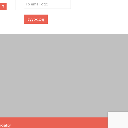
7
ciality