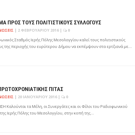
ΜΑ ΠΡΟΣ ΤΟΥΣ ΠΟΛΙΤΙΣΤΙΚΟΎΣ ΣΥΛΛΌΓΟΥΣ
ΝΏΣΕΙΣ
|
2 ΦΕΒΡΟΥΑΡΊΟΥ 2016
|
0
ωνικός Σταθμός Ιερής Πόλης Μεσολογγίου καλεί τους πολιτιστικούς
ς της περιοχής του ευρύτερου Δήμου να εκπέμψουν στα ερτζιανά με…
ΠΡΩΤΟΧΡΟΝΙΆΤΙΚΗΣ ΠΊΤΑΣ
ΝΏΣΕΙΣ
|
20 ΙΑΝΟΥΑΡΊΟΥ 2016
|
0
Η Καλούνται τα Μέλη, οι Συνεργάτες και οι Φίλοι του Ραδιοφωνικού
της Ιερής Πόλης του Μεσολογγίου, στην κοπή της…