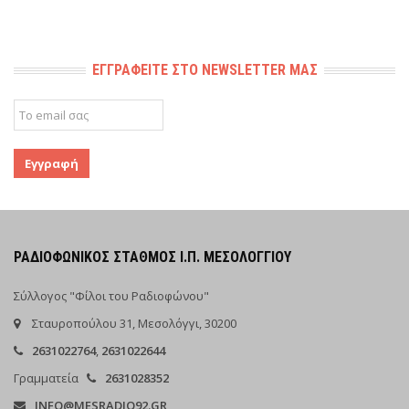
ΕΓΓΡΑΦΕΊΤΕ ΣΤΟ NEWSLETTER ΜΑΣ
ΡΑΔΙΟΦΩΝΙΚΌΣ ΣΤΑΘΜΌΣ Ι.Π. ΜΕΣΟΛΟΓΓΊΟΥ
Σύλλογος "Φίλοι του Ραδιοφώνου"
Σταυροπούλου 31, Μεσολόγγι, 30200
2631022764
,
2631022644
Γραμματεία
2631028352
INFO@MESRADIO92.GR