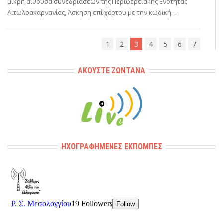
μικρή αίθουσα συνεδριάσεων της Περιφερειακής Ενότητας
Αιτωλοακαρνανίας, Άσκηση επί χάρτου με την κωδική…
1
2
3
4
5
6
7
ΑΚΟΎΣΤΕ ΖΩΝΤΑΝΆ
ΗΧΟΓΡΑΦΗΜΈΝΕΣ ΕΚΠΟΜΠΈΣ