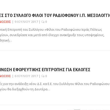
Σ ΣΤΟ ΣΥΛΛΟΓΟ ΦΙΛΟΙ ΤΟΥ ΡΑΔΙΟΦΩΝΟΥ Ι.Π. ΜΕΣΟΛΟΓΓΙ
ΝΏΣΕΙΣ
|
9 ΙΟΥΛΊΟΥ 2017
|
0
τική Επιτροπή του Συλλόγου «Φίλοι του Ραδιοφώνου Ιεράς Πόλεως
ίου», συνεδρίασε και μετά από έλεγχο ανακήρυξε τους υποψηφίους,
βητική…
ΙΝΩΣΗ ΕΦΟΡΕΥΤΙΚΗΣ ΕΠΙΤΡΟΠΗΣ ΓΙΑ ΕΚΛΟΓΕΣ
ΝΏΣΕΙΣ
|
6 ΙΟΥΛΊΟΥ 2017
|
0
ές για την ανάδειξη νέου Δ.Σ. κα Ε.Ε. του Συλλόγου Φίλοι του Ραδιοφώνου 
γίου θα διεξαχθούν τη Δευτέρα…