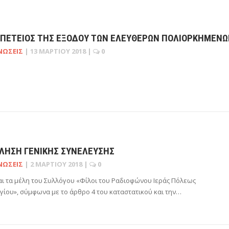
ΕΠΈΤΕΙΟΣ ΤΗΣ ΕΞΌΔΟΥ ΤΩΝ ΕΛΕΥΘΈΡΩΝ ΠΟΛΙΟΡΚΗΜΈΝ
ΝΏΣΕΙΣ
|
13 ΜΑΡΤΊΟΥ 2018
|
0
ΛΗΣΗ ΓΕΝΙΚΉΣ ΣΥΝΈΛΕΥΣΗΣ
ΝΏΣΕΙΣ
|
2 ΜΑΡΤΊΟΥ 2018
|
0
ι τα μέλη του Συλλόγου «Φίλοι του Ραδιοφώνου Ιεράς Πόλεως
ίου», σύμφωνα με το άρθρο 4 του καταστατικού και την…