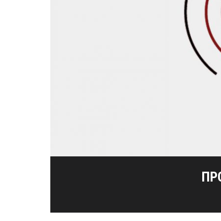
ΜΕΣΟΛΌΓΓΙ-ΑΘΉΝΑ, Η
192Η ΕΠΈΤΕ
ΚΟΠΉ ΠΊΤ
ΠΡ