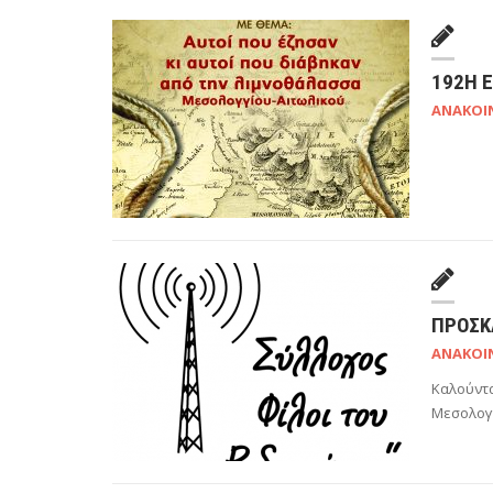
192Η 
ΑΝΑΚΟΙ
ΠΡΌΣΚ
ΑΝΑΚΟΙ
Καλούντα
Μεσολογγ