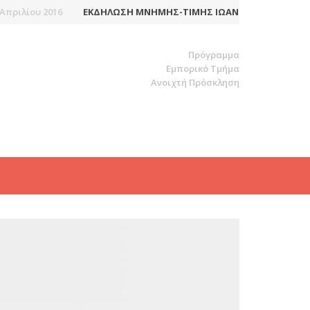
ίου 2016
ΕΚΔΉΛΩΣΗ ΜΝΉΜΗΣ-ΤΙΜΉΣ ΙΩΆΝΝΗ-ΙΑΚΏΒΟΥ ΜΆΓΕΡ
Πρόγραμμα
Εμπορικό Τμήμα
Ανοιχτή Πρόσκληση