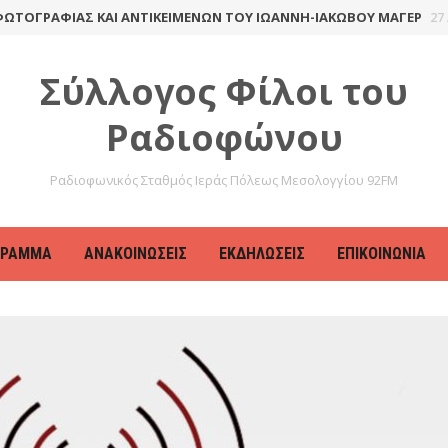
ΡΑΦΊΑΣ ΚΑΙ ΑΝΤΙΚΕΙΜΈΝΩΝ ΤΟΥ ΙΩΆΝΝΗ-ΙΑΚΏΒΟΥ ΜΆΓΕΡ
27 Απριλ
Σύλλογος Φίλοι του
Ραδιοφώνου
Ραδιοφωνικός Σταθμός Ιεράς Πόλεως Μεσολογγίου 92FM
ΓΡΑΜΜΑ
ΑΝΑΚΟΙΝΏΣΕΙΣ
ΕΚΔΗΛΏΣΕΙΣ
ΕΠΙΚΟΙΝΩΝΊΑ