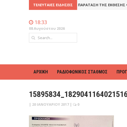
 ΓΕΝΙΚΉ ΣΥΝΈΛΕΥΣΗ
ΤΕΛΕΥΤΑΊΕΣ ΕΙΔΉΣΕΙΣ
8 Ιουλίου 2016
ΠΑΡΆΤΑΣΗ ΤΗΣ ΈΚΘΕΣΗΣ ΦΩ
18:33
08 Αυγούστου 2026
ΑΡΧΙΚΉ
ΡΑΔΙΟΦΩΝΙΚΌΣ ΣΤΑΘΜΌΣ
ΠΡΌ
15895834_182904116402151
|
20 ΙΑΝΟΥΑΡΊΟΥ 2017
|
0