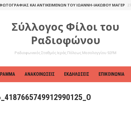
ΤΟΓΡΑΦΊΑΣ ΚΑΙ ΑΝΤΙΚΕΙΜΈΝΩΝ ΤΟΥ ΙΩΆΝΝΗ-ΙΑΚΏΒΟΥ ΜΆΓΕΡ
27 Α
Σύλλογος Φίλοι του
Ραδιοφώνου
Ραδιοφωνικός Σταθμός Ιεράς Πόλεως Μεσολογγίου 92FM
ΓΡΑΜΜΑ
ΑΝΑΚΟΙΝΏΣΕΙΣ
ΕΚΔΗΛΏΣΕΙΣ
ΕΠΙΚΟΙΝΩΝΊΑ
6_4187665749912990125_O