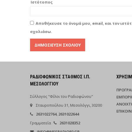
Ιστότοπος
Αποθήκευσε το όνομά μου, email, και τον ιστό
σχολιάσω.
Alternative:
ΡΑΔΙΟΦΩΝΙΚΌΣ ΣΤΑΘΜΌΣ Ι.Π.
ΧΡΉΣΙ
ΜΕΣΟΛΟΓΓΊΟΥ
ΠΡΌΓΡ
Σύλλογος "Φίλοι του Ραδιοφώνου"
ΕΜΠΟΡΙ
ΑΝΟΙΧΤ
Σταυροπούλου 31, Μεσολόγγι, 30200
ΕΠΙΚΟΙ
2631022764
,
2631022644
Γραμματεία
2631028352
INFO@MESRADIO92.GR