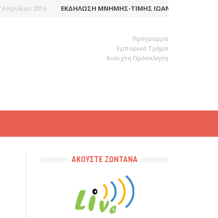
πριλίου 2016
ΕΚΔΉΛΩΣΗ ΜΝΉΜΗΣ-ΤΙΜΉΣ ΙΩΆΝΝΗ-ΙΑΚΏΒΟΥ ΜΆ
Πρόγραμμα
Εμπορικό Τμήμα
Ανοιχτή Πρόσκληση
ΑΚΟΎΣΤΕ ΖΩΝΤΑΝΆ