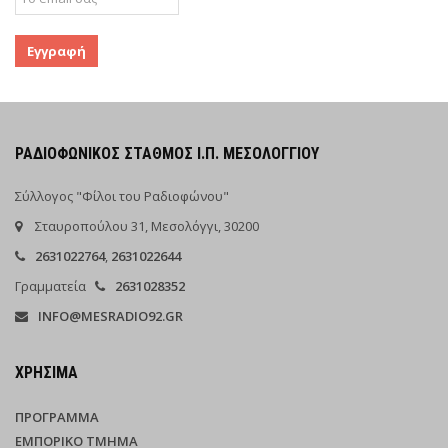
ΡΑΔΙΟΦΩΝΙΚΌΣ ΣΤΑΘΜΌΣ Ι.Π. ΜΕΣΟΛΟΓΓΊΟΥ
Σύλλογος "Φίλοι του Ραδιοφώνου"
Σταυροπούλου 31, Μεσολόγγι, 30200
2631022764
,
2631022644
Γραμματεία
2631028352
INFO@MESRADIO92.GR
ΧΡΉΣΙΜΑ
ΠΡΌΓΡΑΜΜΑ
ΕΜΠΟΡΙΚΌ ΤΜΉΜΑ