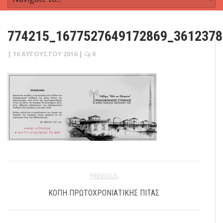
774215_1677527649172869_361237
|
10 ΑΥΓΟΎΣΤΟΥ 2016
|
0
PREVIOUS
ΚΟΠΉ ΠΡΩΤΟΧΡΟΝΙΆΤΙΚΗΣ ΠΊΤΑΣ