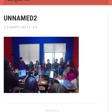
UNNAMED2
|
3 ΜΑΪ́ΟΥ 2017
|
0
PREVIOUS