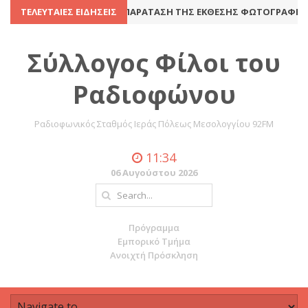
ΈΛΕΥΣΗ
ΤΕΛΕΥΤΑΊΕΣ ΕΙΔΉΣΕΙΣ
8 Ιουλίου 2016
ΠΑΡΆΤΑΣΗ ΤΗΣ ΈΚΘΕΣΗΣ ΦΩΤΟΓΡΑΦΊΑΣ Κ
Σύλλογος Φίλοι του
Ραδιοφώνου
Ραδιοφωνικός Σταθμός Ιεράς Πόλεως Μεσολογγίου 92FM
11:34
06 Αυγούστου 2026
Πρόγραμμα
Εμπορικό Τμήμα
Ανοιχτή Πρόσκληση