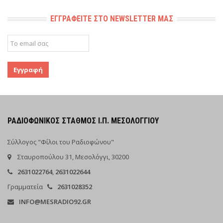
ΕΓΓΡΑΦΕΊΤΕ ΣΤΟ NEWSLETTER ΜΑΣ
ΡΑΔΙΟΦΩΝΙΚΌΣ ΣΤΑΘΜΌΣ Ι.Π. ΜΕΣΟΛΟΓΓΊΟΥ
Σύλλογος "Φίλοι του Ραδιοφώνου"
Σταυροπούλου 31, Μεσολόγγι, 30200
2631022764
,
2631022644
Γραμματεία
2631028352
INFO@MESRADIO92.GR