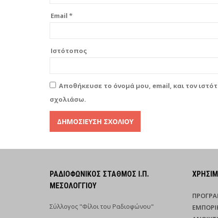
Email
*
Ιστότοπος
Αποθήκευσε το όνομά μου, email, και τον ιστό
σχολιάσω.
Alternative:
ΡΑΔΙΟΦΩΝΙΚΌΣ ΣΤΑΘΜΌΣ Ι.Π.
ΧΡΉΣΙ
ΜΕΣΟΛΟΓΓΊΟΥ
ΠΡΌΓΡ
Σύλλογος "Φίλοι του Ραδιοφώνου"
ΕΜΠΟΡΙ