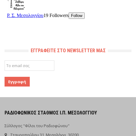
ΕΓΓΡΑΦΕΊΤΕ ΣΤΟ NEWSLETTER ΜΑΣ
ΡΑΔΙΟΦΩΝΙΚΌΣ ΣΤΑΘΜΌΣ Ι.Π. ΜΕΣΟΛΟΓΓΊΟΥ
Σύλλογος "Φίλοι του Ραδιοφώνου"
Σταυροπούλου 31, Μεσολόγγι, 30200