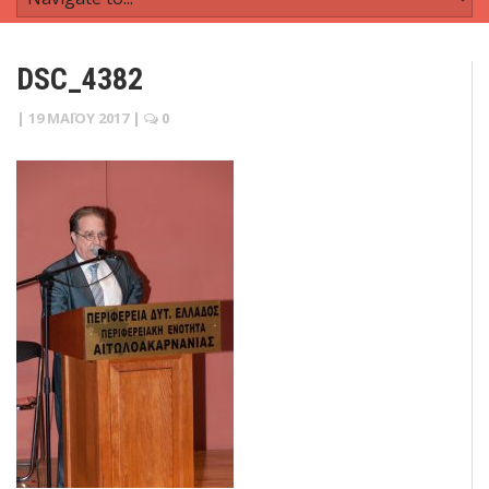
DSC_4382
|
19 ΜΑΪ́ΟΥ 2017
|
0