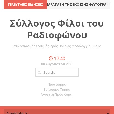
ΈΛΕΥΣΗ
ΤΕΛΕΥΤΑΊΕΣ ΕΙΔΉΣΕΙΣ
8 Ιουλίου 2016
ΠΑΡΆΤΑΣΗ ΤΗΣ ΈΚΘΕΣΗΣ ΦΩΤΟΓΡΑΦΊΑΣ Κ
Σύλλογος Φίλοι του
Ραδιοφώνου
Ραδιοφωνικός Σταθμός Ιεράς Πόλεως Μεσολογγίου 92FM
17:40
08 Αυγούστου 2026
Πρόγραμμα
Εμπορικό Τμήμα
Ανοιχτή Πρόσκληση